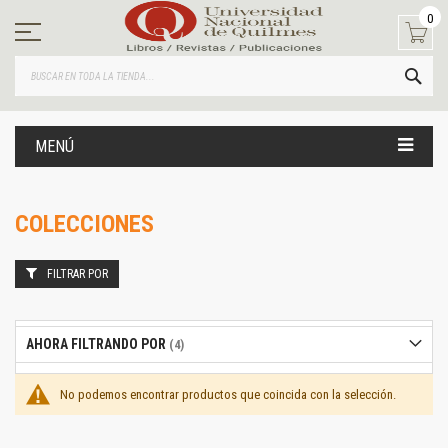
Ir
0
al
contenido
BUS
MENÚ
COLECCIONES
FILTRAR POR
AHORA FILTRANDO POR
No podemos encontrar productos que coincida con la selección.