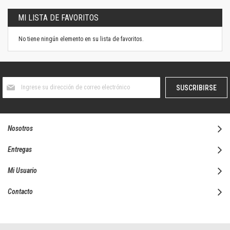
MI LISTA DE FAVORITOS
No tiene ningún elemento en su lista de favoritos.
Suscríbase
SUSCRIBIRSE
al
boletín
informativo:
Nosotros
Entregas
Mi Usuario
Contacto