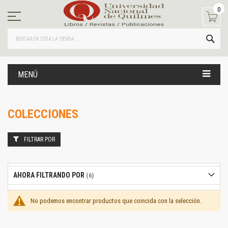
Ir
0
al
contenido
BUS
MENÚ
COLECCIONES
FILTRAR POR
AHORA FILTRANDO POR
No podemos encontrar productos que coincida con la selección.