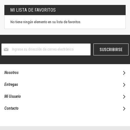
MI LISTA DE FAVORITOS
No tiene ningún elemento en su lista de favoritos.
Suscríbase
SUSCRIBIRSE
al
boletín
informativo:
Nosotros
Entregas
Mi Usuario
Contacto