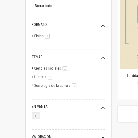
este
artículo
Borrar todo
FORMATO
Físico
artículo
1
TEMAS
Ciencias sociales
artículo
1
La vida
Historia
artículo
1
Sociología de la cultura
artículo
1
EN VENTA
si
VALORACIÓN