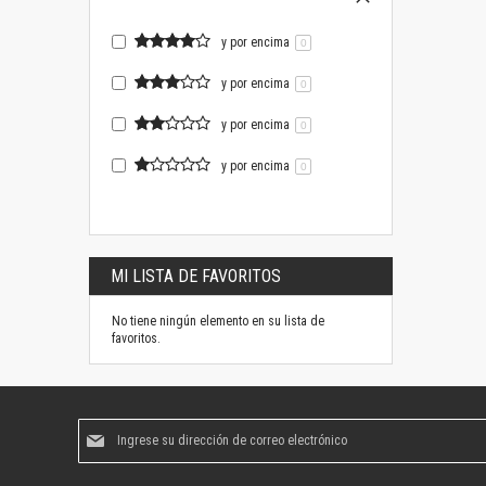
y por encima
0
y por encima
0
y por encima
0
y por encima
0
MI LISTA DE FAVORITOS
No tiene ningún elemento en su lista de
favoritos.
Suscríbase
al
boletín
informativo: