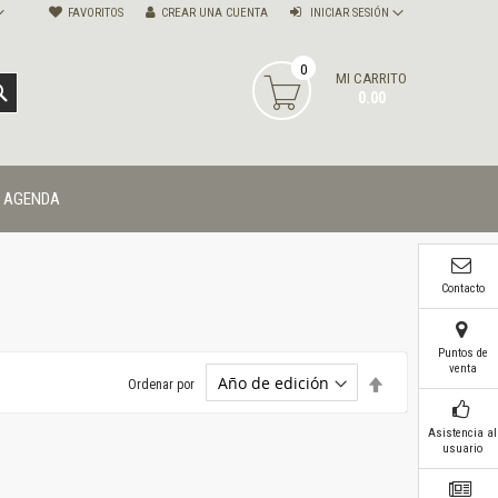
FAVORITOS
CREAR UNA CUENTA
INICIAR SESIÓN
0
MI CARRITO
BUSCAR
0.00
AGENDA
Contacto
Puntos de
venta
Establecer
Ordenar por
dirección
descendente
Asistencia al
usuario