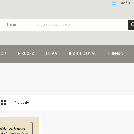
ESPAÑOL
Todas
TODAS
Publicaciones
OGO
E-BOOKS
RIDAA
INSTITUCIONAL
PRENSA
Editorial
Colecciones
Administración y economía
Coedición UNQ / Clacso
Coedición UNQ / UNC
Comunicación y cultura
Crímenes y violencias
er
la
Lista
1
artículo
omo
Cuadernos universitarios
Derechos humanos
Ediciones especiales
Géneros