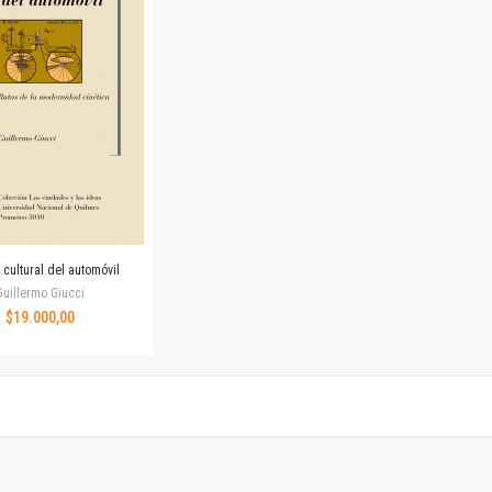
Horizontes en las artes
La ideología argentina y latinoamericana
Las ciudades y las ideas
Serie Nuevas aproximaciones
Serie Clásicos latinoamericanos
Medios&redes
Música y ciencia
Serie Arte sonoro
Nuevos enfoques en ciencia y tecnología
Sociedad-tecnología-ciencia
 cultural del automóvil
Serie digital
Guillermo Giucci
Territorio y acumulación: conflictividades y alternativas
$19.000,00
Textos y lecturas en ciencias sociales
Serie Punto de encuentros
Publicaciones periódicas
Prismas
Redes
Revista de Ciencias Sociales. Primera época