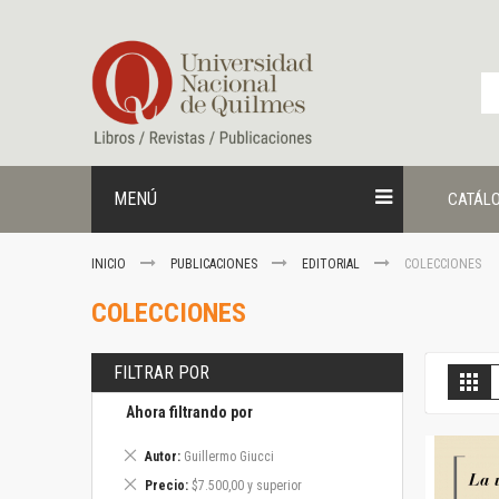
Ir
al
contenido
MENÚ
CATÁL
INICIO
PUBLICACIONES
EDITORIAL
COLECCIONES
COLECCIONES
FILTRAR POR
V
Gril
c
Ahora filtrando por
Eliminar
Autor
Guillermo Giucci
este
Eliminar
Precio
$7.500,00 y superior
artículo