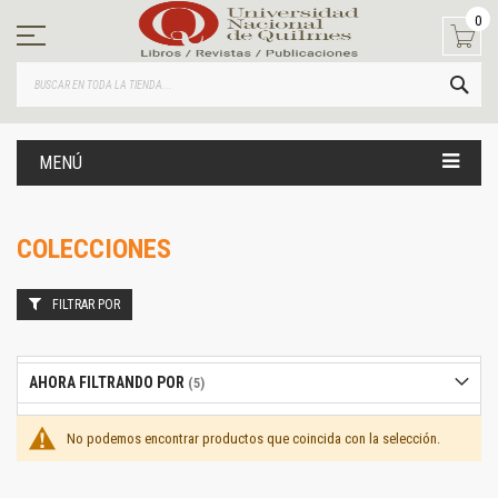
Ir
0
al
contenido
BUS
MENÚ
COLECCIONES
FILTRAR POR
AHORA FILTRANDO POR
No podemos encontrar productos que coincida con la selección.