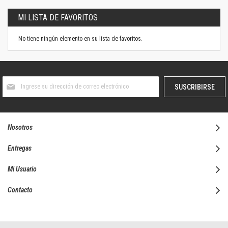
MI LISTA DE FAVORITOS
No tiene ningún elemento en su lista de favoritos.
Suscríbase
SUSCRIBIRSE
al
boletín
informativo:
Nosotros
Entregas
Mi Usuario
Contacto