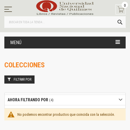
Ir
0
al
contenido
BUS
MENÚ
COLECCIONES
FILTRAR POR
AHORA FILTRANDO POR
No podemos encontrar productos que coincida con la selección.