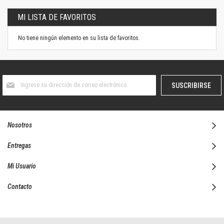
MI LISTA DE FAVORITOS
No tiene ningún elemento en su lista de favoritos.
Suscríbase
SUSCRIBIRSE
al
boletín
informativo:
Nosotros
Entregas
Mi Usuario
Contacto