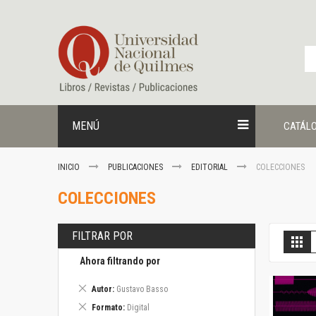
Ir
al
contenido
MENÚ
CATÁL
INICIO
PUBLICACIONES
EDITORIAL
COLECCIONES
COLECCIONES
FILTRAR POR
V
Gril
c
Ahora filtrando por
Eliminar
Autor
Gustavo Basso
este
Eliminar
Formato
Digital
artículo