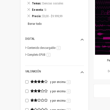
este
Eliminar
Temas
Ciencias sociales
artículo
este
Eliminar
En venta
Si
artículo
este
Eliminar
Precio
$0,00 - $9.999,99
artículo
este
artículo
Borrar todo
DIGITAL
Contenido descargable
artículo
1
Completo EPUB
artículo
1
Pe
D
VALORACIÓN
y por encima
0
y por encima
0
y por encima
0