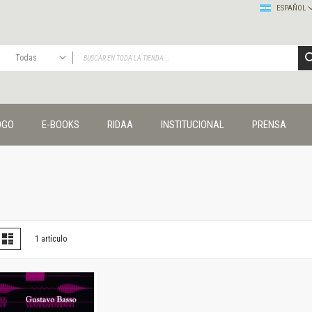
ESPAÑOL
Todas
TODAS
Publicaciones
OGO
E-BOOKS
RIDAA
INSTITUCIONAL
PRENSA
Editorial
Colecciones
Administración y economía
Coedición UNQ / Clacso
Coedición UNQ / UNC
Comunicación y cultura
Crímenes y violencias
er
la
Lista
1
artículo
omo
Cuadernos universitarios
Derechos humanos
Ediciones especiales
Géneros