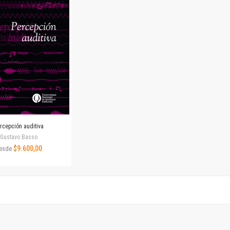
Horizontes en las artes
La ideología argentina y latinoamericana
Las ciudades y las ideas
Serie Nuevas aproximaciones
Serie Clásicos latinoamericanos
Medios&redes
Música y ciencia
Serie Arte sonoro
Nuevos enfoques en ciencia y tecnología
Sociedad-tecnología-ciencia
rcepción auditiva
Serie digital
Gustavo Basso
Territorio y acumulación: conflictividades y alternativas
$9.600,00
esde
Textos y lecturas en ciencias sociales
Serie Punto de encuentros
Publicaciones periódicas
Prismas
Redes
Revista de Ciencias Sociales. Primera época