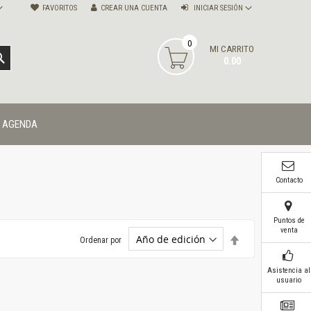
FAVORITOS
CREAR UNA CUENTA
INICIAR SESIÓN
0
MI CARRITO
BUSCAR
0.00
AGENDA
Contacto
Puntos de
venta
Establecer
Ordenar por
dirección
descendente
Asistencia al
usuario