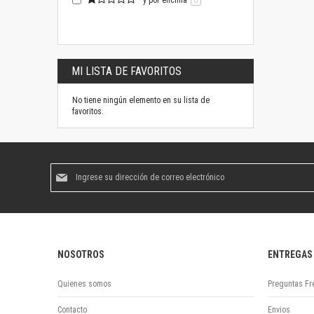
y por encima
0
MI LISTA DE FAVORITOS
No tiene ningún elemento en su lista de
favoritos.
Suscríbase
al
boletín
informativo:
NOSOTROS
ENTREGAS
Quienes somos
Preguntas Fr
Contacto
Envios