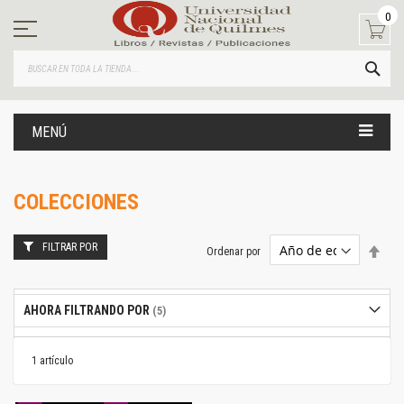
Ir
0
al
contenido
BUS
MENÚ
COLECCIONES
FILTRAR POR
Estab
Ordenar por
dire
desc
AHORA FILTRANDO POR
1
artículo