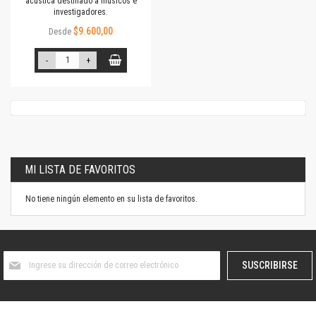
acústica destinado a músicos e
investigadores.
$9.600,00
Desde
-
+
MI LISTA DE FAVORITOS
No tiene ningún elemento en su lista de favoritos.
Suscríbase
SUSCRIBIRSE
al
boletín
informativo: