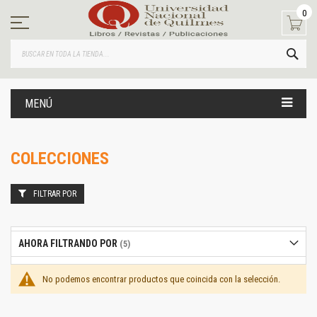
Ir
0
al
contenido
BUS
MENÚ
COLECCIONES
FILTRAR POR
AHORA FILTRANDO POR
No podemos encontrar productos que coincida con la selección.