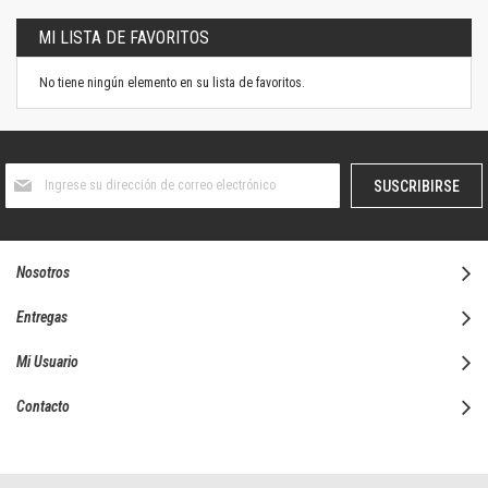
MI LISTA DE FAVORITOS
No tiene ningún elemento en su lista de favoritos.
Suscríbase
SUSCRIBIRSE
al
boletín
informativo:
Nosotros
Entregas
Mi Usuario
Contacto