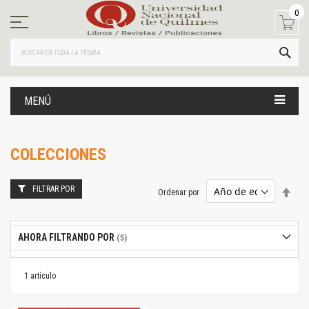
Ir
0
al
contenido
BUS
MENÚ
COLECCIONES
FILTRAR POR
Estab
Ordenar por
dire
desc
AHORA FILTRANDO POR
1
artículo