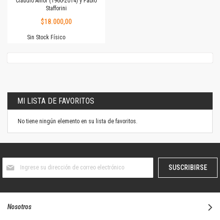
Claudio Amor (1960-2014) y Pablo
Stafforini
$18.000,00
Sin Stock Físico
MI LISTA DE FAVORITOS
No tiene ningún elemento en su lista de favoritos.
Suscríbase
SUSCRIBIRSE
al
boletín
informativo:
Nosotros