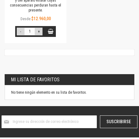
y del aparato estatal cuyas
consecuencias perduran hasta el
presente.
$12.960,00
Desde
-
+
MI LISTA DE FAVORITOS
No tiene ningún elemento en su lista de favoritos.
Suscríbase
SUSCRIBIRSE
al
boletín
informativo: