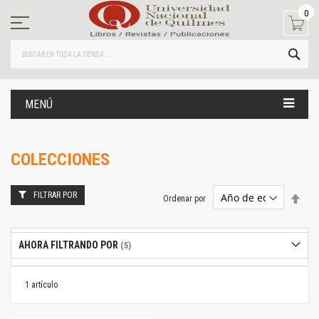
Ir
0
al
contenido
BUS
MENÚ
COLECCIONES
FILTRAR POR
Estab
Ordenar por
dire
desc
AHORA FILTRANDO POR
1
artículo