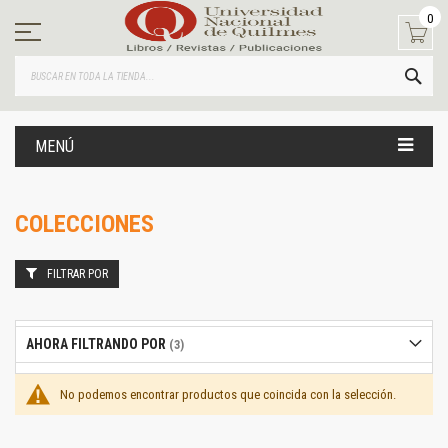
Ir
0
al
contenido
BUS
MENÚ
COLECCIONES
FILTRAR POR
AHORA FILTRANDO POR
No podemos encontrar productos que coincida con la selección.