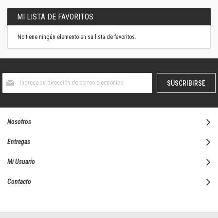
MI LISTA DE FAVORITOS
No tiene ningún elemento en su lista de favoritos.
Suscríbase
SUSCRIBIRSE
al
boletín
informativo:
Nosotros
Entregas
Mi Usuario
Contacto