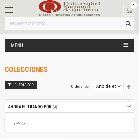
Ir
0
al
contenido
BUS
MENÚ
COLECCIONES
FILTRAR POR
Estab
Ordenar por
dire
desc
AHORA FILTRANDO POR
1
artículo