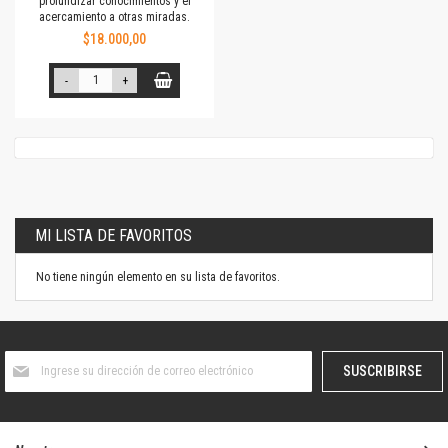
profundizar conocimientos y el
acercamiento a otras miradas.
$18.000,00
-
+
MI LISTA DE FAVORITOS
No tiene ningún elemento en su lista de favoritos.
Suscríbase
SUSCRIBIRSE
al
boletín
informativo: