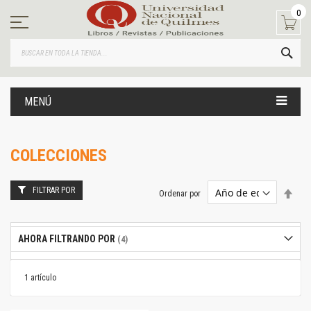
Ir
0
al
contenido
BUS
MENÚ
COLECCIONES
FILTRAR POR
Estab
Ordenar por
dire
desc
AHORA FILTRANDO POR
1
artículo