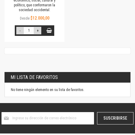
económico, social, cultural y
político, que conformaron la
sociedad occidental.
$12.000,00
Desde
-
+
MI LISTA DE FAVORITOS
No tiene ningún elemento en su lista de favoritos.
Suscríbase
SUSCRIBIRSE
al
boletín
informativo: