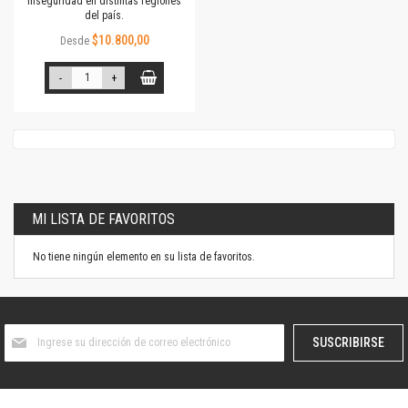
inseguridad en distintas regiones
del país.
$10.800,00
Desde
-
+
MI LISTA DE FAVORITOS
No tiene ningún elemento en su lista de favoritos.
Suscríbase
SUSCRIBIRSE
al
boletín
informativo: