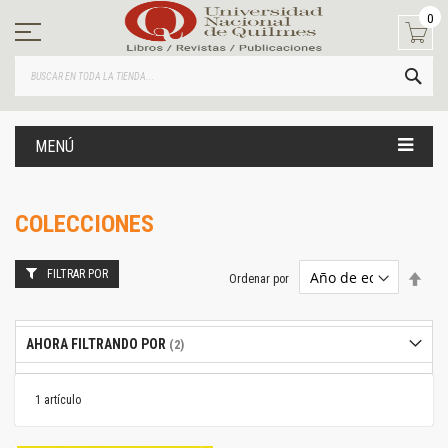
Ir
0
al
contenido
BUS
MENÚ
COLECCIONES
FILTRAR POR
Estab
Ordenar por
dire
desc
AHORA FILTRANDO POR
1
artículo