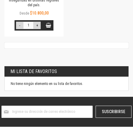
inseguridad en distintas regiones
del país.
$10.800,00
Desde
-
+
MI LISTA DE FAVORITOS
No tiene ningún elemento en su lista de favoritos.
Suscríbase
SUSCRIBIRSE
al
boletín
informativo: