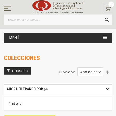
Ir
0
al
contenido
BUS
MENÚ
COLECCIONES
FILTRAR POR
Estab
Ordenar por
dire
desc
AHORA FILTRANDO POR
1
artículo