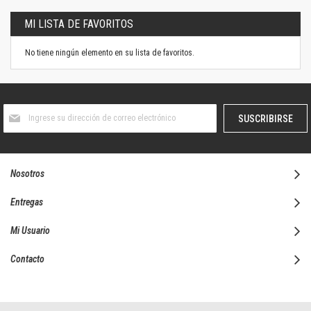
MI LISTA DE FAVORITOS
No tiene ningún elemento en su lista de favoritos.
Suscríbase
SUSCRIBIRSE
al
boletín
informativo:
Nosotros
Entregas
Mi Usuario
Contacto