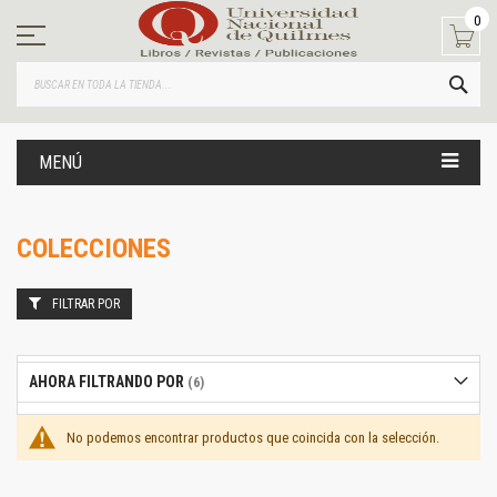
Ir
0
al
contenido
BUS
MENÚ
COLECCIONES
FILTRAR POR
AHORA FILTRANDO POR
No podemos encontrar productos que coincida con la selección.