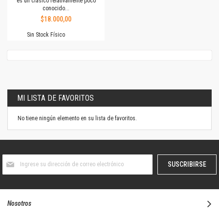
es un clásico relativamente poco
conocido...
$18.000,00
Sin Stock Físico
MI LISTA DE FAVORITOS
No tiene ningún elemento en su lista de favoritos.
Suscríbase
SUSCRIBIRSE
al
boletín
informativo:
Nosotros