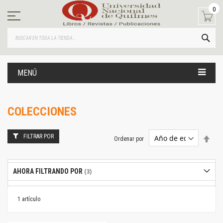
Ir
0
al
contenido
BUS
MENÚ
COLECCIONES
FILTRAR POR
Estab
Ordenar por
dire
desc
AHORA FILTRANDO POR
1
artículo