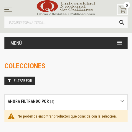
Ir
0
al
contenido
BUS
MENÚ
COLECCIONES
FILTRAR POR
AHORA FILTRANDO POR
No podemos encontrar productos que coincida con la selección.