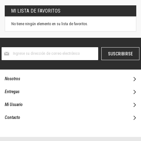
MI LISTA DE FAVORITOS
No tiene ningún elemento en su lista de favoritos.
Suscríbase
SUSCRIBIRSE
al
boletín
informativo:
Nosotros
Entregas
Mi Usuario
Contacto