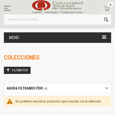
Ir
0
al
contenido
BUS
MENÚ
COLECCIONES
FILTRAR POR
AHORA FILTRANDO POR
No podemos encontrar productos que coincida con la selección.