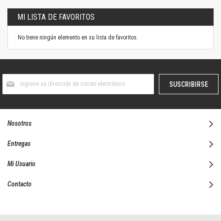
MI LISTA DE FAVORITOS
No tiene ningún elemento en su lista de favoritos.
Suscríbase
SUSCRIBIRSE
al
boletín
informativo:
Nosotros
Entregas
Mi Usuario
Contacto