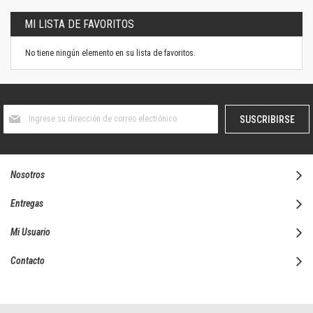
MI LISTA DE FAVORITOS
No tiene ningún elemento en su lista de favoritos.
Suscríbase
SUSCRIBIRSE
al
boletín
informativo:
Nosotros
Entregas
Mi Usuario
Contacto