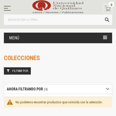
Ir
0
al
contenido
BUS
MENÚ
COLECCIONES
FILTRAR POR
AHORA FILTRANDO POR
No podemos encontrar productos que coincida con la selección.