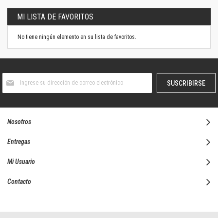
MI LISTA DE FAVORITOS
No tiene ningún elemento en su lista de favoritos.
Suscríbase
SUSCRIBIRSE
al
boletín
informativo:
Nosotros
Entregas
Mi Usuario
Contacto