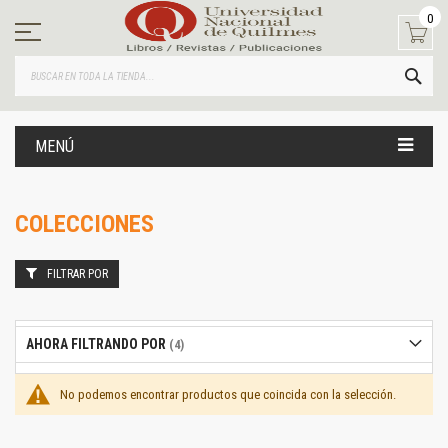
Ir
0
al
contenido
BUS
MENÚ
COLECCIONES
FILTRAR POR
AHORA FILTRANDO POR
No podemos encontrar productos que coincida con la selección.