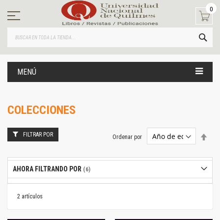
Ir
0
al
contenido
BUS
MENÚ
COLECCIONES
FILTRAR POR
Estab
Ordenar por
dire
desc
AHORA FILTRANDO POR
2
artículos