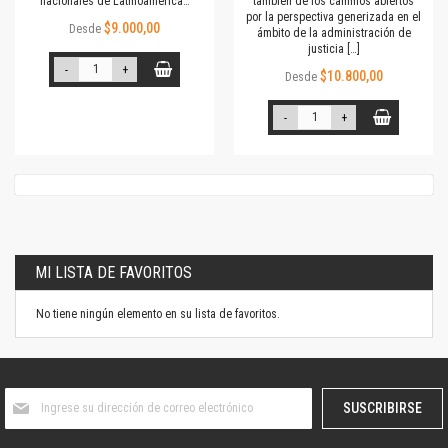
nacionales de Latinoamérica…
también de los caminos abiertos
por la perspectiva generizada en el
$9.000,00
Desde
ámbito de la administración de
justicia […]
-
+
$10.800,00
Desde
-
+
MI LISTA DE FAVORITOS
No tiene ningún elemento en su lista de favoritos.
Suscríbase
SUSCRIBIRSE
al
boletín
informativo: