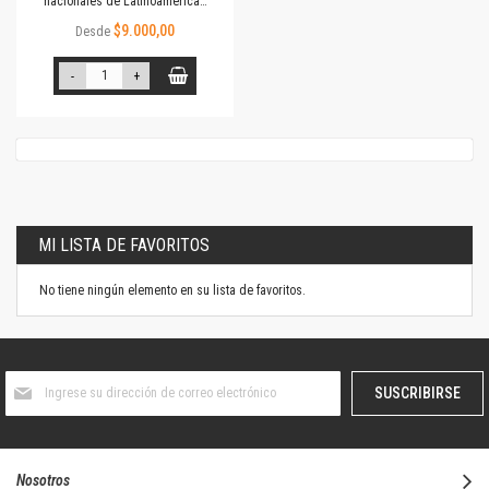
nacionales de Latinoamérica…
$9.000,00
Desde
-
+
MI LISTA DE FAVORITOS
No tiene ningún elemento en su lista de favoritos.
Suscríbase
SUSCRIBIRSE
al
boletín
informativo:
Nosotros