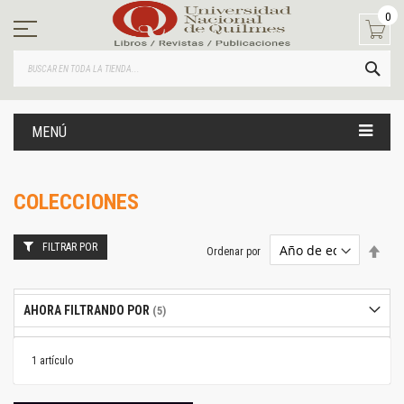
Ir
0
al
contenido
BUS
MENÚ
COLECCIONES
FILTRAR POR
Estab
Ordenar por
dire
desc
AHORA FILTRANDO POR
1
artículo