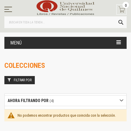
Ir
0
al
contenido
BUS
MENÚ
COLECCIONES
FILTRAR POR
AHORA FILTRANDO POR
No podemos encontrar productos que coincida con la selección.