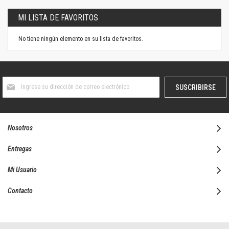
MI LISTA DE FAVORITOS
No tiene ningún elemento en su lista de favoritos.
Suscríbase
SUSCRIBIRSE
al
boletín
informativo:
Nosotros
Entregas
Mi Usuario
Contacto