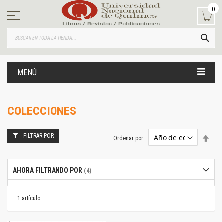
Ir
0
al
contenido
BUS
MENÚ
COLECCIONES
FILTRAR POR
Estab
Ordenar por
dire
desc
AHORA FILTRANDO POR
1
artículo