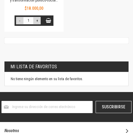
y transformación político-social…
$18.000,00
-
+
MI LISTA DE FAVORITOS
No tiene ningún elemento en su lista de favoritos.
Suscríbase
SUSCRIBIRSE
al
boletín
informativo:
Nosotros