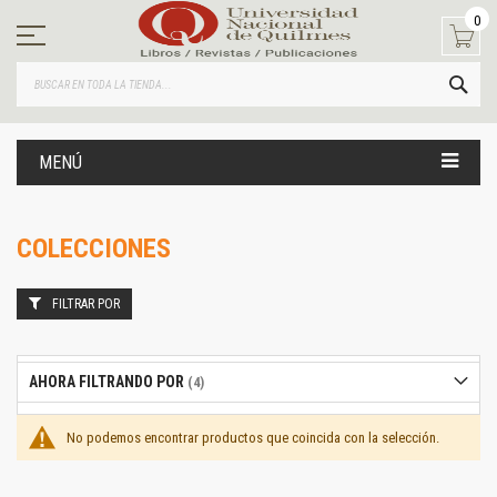
Ir
0
al
contenido
BUS
MENÚ
COLECCIONES
FILTRAR POR
AHORA FILTRANDO POR
No podemos encontrar productos que coincida con la selección.