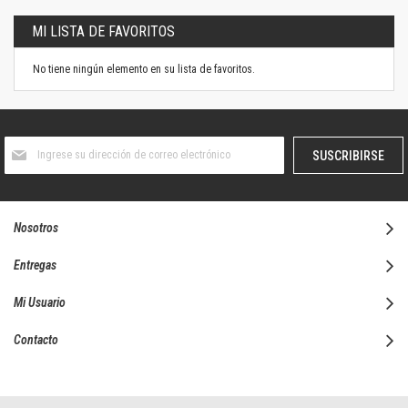
MI LISTA DE FAVORITOS
No tiene ningún elemento en su lista de favoritos.
Suscríbase
SUSCRIBIRSE
al
boletín
informativo:
Nosotros
Entregas
Mi Usuario
Contacto