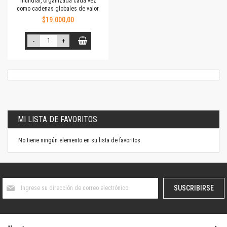
mundial, organizada cada vez
como cadenas globales de valor.
$19.000,00
-
+
MI LISTA DE FAVORITOS
No tiene ningún elemento en su lista de favoritos.
Suscríbase
SUSCRIBIRSE
al
boletín
informativo: