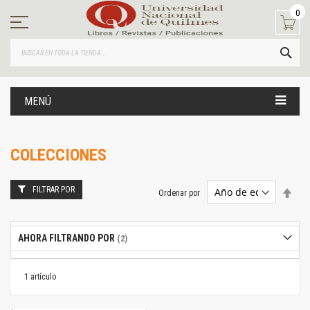
Ir
0
al
contenido
BUS
MENÚ
COLECCIONES
FILTRAR POR
Estab
Ordenar por
dire
desc
AHORA FILTRANDO POR
1
artículo