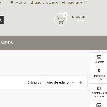
FAVORITOS
CREAR UNA CUENTA
INICIAR SESIÓN
0
MI CARRITO
BUSCAR
0.00
AGENDA
Contacto
Puntos de
venta
Establecer
Ordenar por
dirección
descendente
Asistencia al
usuario