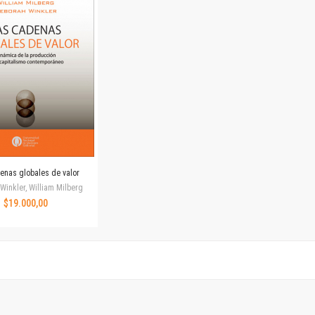
Horizontes en las artes
La ideología argentina y latinoamericana
Las ciudades y las ideas
Serie Nuevas aproximaciones
Serie Clásicos latinoamericanos
Medios&redes
Música y ciencia
Serie Arte sonoro
Nuevos enfoques en ciencia y tecnología
Sociedad-tecnología-ciencia
enas globales de valor
Serie digital
Winkler, William Milberg
Territorio y acumulación: conflictividades y alternativas
$19.000,00
Textos y lecturas en ciencias sociales
Serie Punto de encuentros
Publicaciones periódicas
Prismas
Redes
Revista de Ciencias Sociales. Primera época