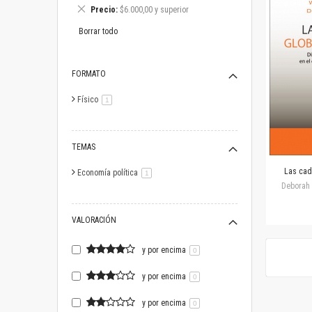
este
Eliminar
Precio
$6.000,00 y superior
artículo
este
artículo
Borrar todo
FORMATO
Físico
artículo
1
TEMAS
Las cad
Economía política
artículo
1
Deborah 
VALORACIÓN
y por encima
0
y por encima
0
y por encima
0