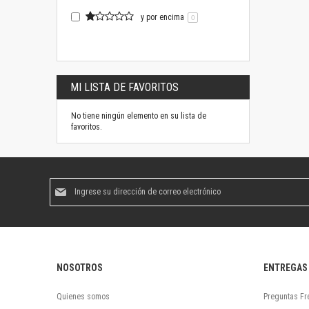
y por encima
0
MI LISTA DE FAVORITOS
No tiene ningún elemento en su lista de
favoritos.
Suscríbase
al
boletín
informativo:
NOSOTROS
ENTREGAS
Quienes somos
Preguntas Fr