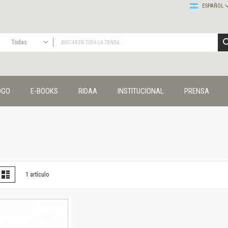
ESPAÑOL
Todas
TODAS
Publicaciones
OGO
E-BOOKS
RIDAA
INSTITUCIONAL
PRENSA
Editorial
Colecciones
Administración y economía
Coedición UNQ / Clacso
Coedición UNQ / UNC
Comunicación y cultura
Crímenes y violencias
er
la
Lista
1
artículo
omo
Cuadernos universitarios
Derechos humanos
Ediciones especiales
Géneros