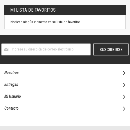
MI LISTA DE FAVORITOS
No tiene ningún elemento en su lista de favoritos.
Suscríbase
SUSCRIBIRSE
al
boletín
informativo:
Nosotros
Entregas
Mi Usuario
Contacto