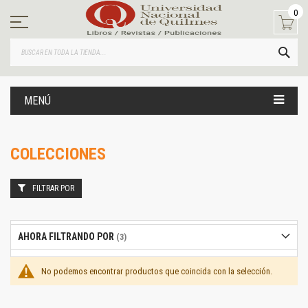
Ir
0
al
contenido
BUS
MENÚ
COLECCIONES
FILTRAR POR
AHORA FILTRANDO POR
No podemos encontrar productos que coincida con la selección.