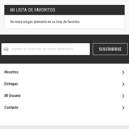
MI LISTA DE FAVORITOS
No tiene ningún elemento en su lista de favoritos.
Suscríbase
SUSCRIBIRSE
al
boletín
informativo:
Nosotros
Entregas
Mi Usuario
Contacto