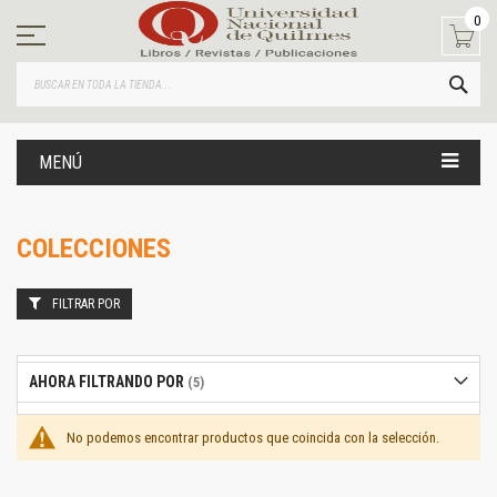
Ir
0
al
contenido
BUS
MENÚ
COLECCIONES
FILTRAR POR
AHORA FILTRANDO POR
No podemos encontrar productos que coincida con la selección.