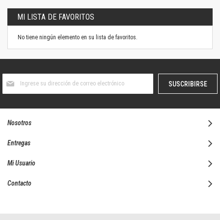
MI LISTA DE FAVORITOS
No tiene ningún elemento en su lista de favoritos.
Suscríbase
SUSCRIBIRSE
al
boletín
informativo:
Nosotros
Entregas
Mi Usuario
Contacto