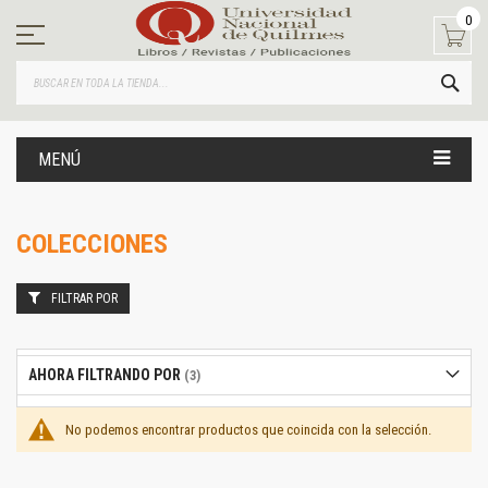
Ir
0
al
contenido
BUS
MENÚ
COLECCIONES
FILTRAR POR
AHORA FILTRANDO POR
No podemos encontrar productos que coincida con la selección.