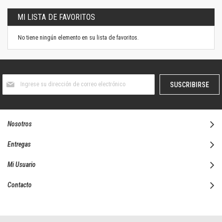
MI LISTA DE FAVORITOS
No tiene ningún elemento en su lista de favoritos.
Suscríbase
SUSCRIBIRSE
al
boletín
informativo:
Nosotros
Entregas
Mi Usuario
Contacto