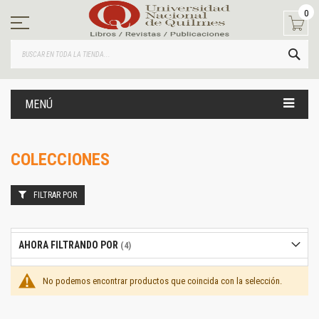
Ir
0
al
contenido
BUS
MENÚ
COLECCIONES
FILTRAR POR
AHORA FILTRANDO POR
No podemos encontrar productos que coincida con la selección.