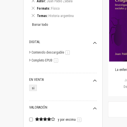
Eliminar
Autor
Juan Pablo Zabala
este
Eliminar
Formato
Físico
artículo
este
Eliminar
Temas
Historia argentina
artículo
este
artículo
Borrar todo
DIGITAL
Contenido descargable
artículo
1
Completo EPUB
artículo
1
La enfe
EN VENTA
J
D
si
VALORACIÓN
y por encima
0