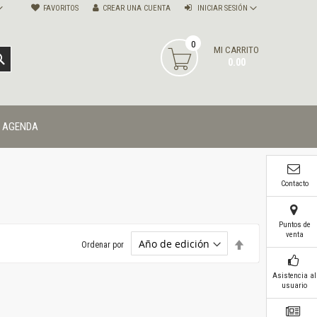
FAVORITOS
CREAR UNA CUENTA
INICIAR SESIÓN
0
MI CARRITO
BUSCAR
0.00
AGENDA
Contacto
Puntos de
venta
Establecer
Ordenar por
dirección
descendente
Asistencia al
usuario