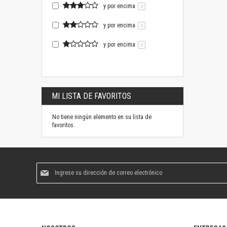
y por encima
0
y por encima
0
y por encima
0
MI LISTA DE FAVORITOS
No tiene ningún elemento en su lista de
favoritos.
Suscríbase
al
boletín
informativo: