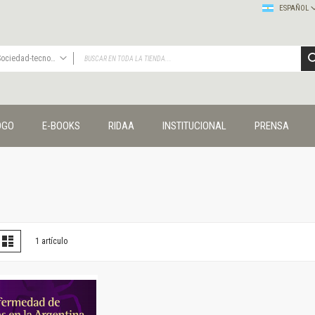
ESPAÑOL
Sociedad-tecnología-ciencia
TODAS
Publicaciones
OGO
E-BOOKS
RIDAA
INSTITUCIONAL
PRENSA
Editorial
Colecciones
Administración y economía
Coedición UNQ / Clacso
Coedición UNQ / UNC
Comunicación y cultura
Crímenes y violencias
er
la
Lista
1
artículo
omo
Cuadernos universitarios
Derechos humanos
Ediciones especiales
Géneros