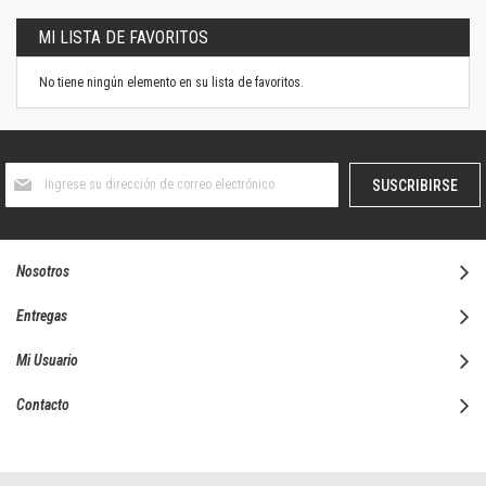
MI LISTA DE FAVORITOS
No tiene ningún elemento en su lista de favoritos.
Suscríbase
SUSCRIBIRSE
al
boletín
informativo:
Nosotros
Entregas
Mi Usuario
Contacto