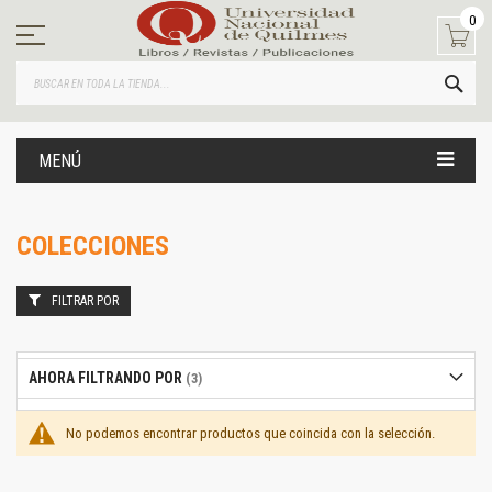
Ir
0
al
contenido
BUS
MENÚ
COLECCIONES
FILTRAR POR
AHORA FILTRANDO POR
No podemos encontrar productos que coincida con la selección.