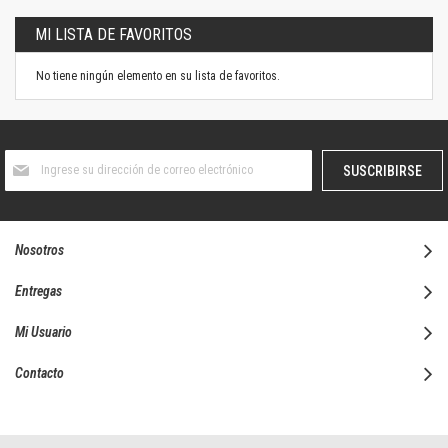
MI LISTA DE FAVORITOS
No tiene ningún elemento en su lista de favoritos.
Suscríbase
SUSCRIBIRSE
al
boletín
informativo:
Nosotros
Entregas
Mi Usuario
Contacto