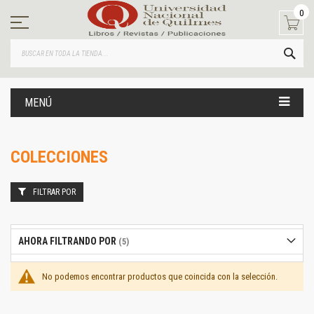
Ir
0
al
contenido
BUS
MENÚ
COLECCIONES
FILTRAR POR
AHORA FILTRANDO POR
No podemos encontrar productos que coincida con la selección.