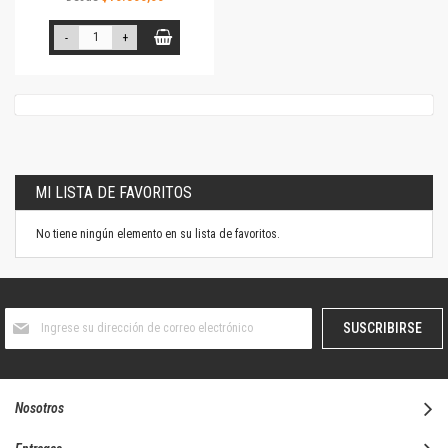
-
+
MI LISTA DE FAVORITOS
No tiene ningún elemento en su lista de favoritos.
Suscríbase
SUSCRIBIRSE
al
boletín
informativo:
Nosotros