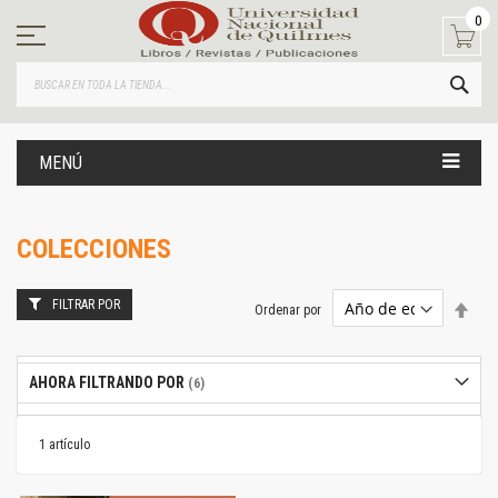
Ir
0
al
contenido
BUS
MENÚ
COLECCIONES
FILTRAR POR
Estab
Ordenar por
dire
desc
AHORA FILTRANDO POR
1
artículo