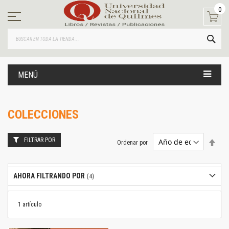
Ir
0
al
contenido
BUS
MENÚ
COLECCIONES
FILTRAR POR
Estab
Ordenar por
dire
desc
AHORA FILTRANDO POR
1
artículo