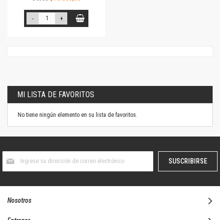
-
+
MI LISTA DE FAVORITOS
No tiene ningún elemento en su lista de favoritos.
Suscríbase
SUSCRIBIRSE
al
boletín
informativo:
Nosotros