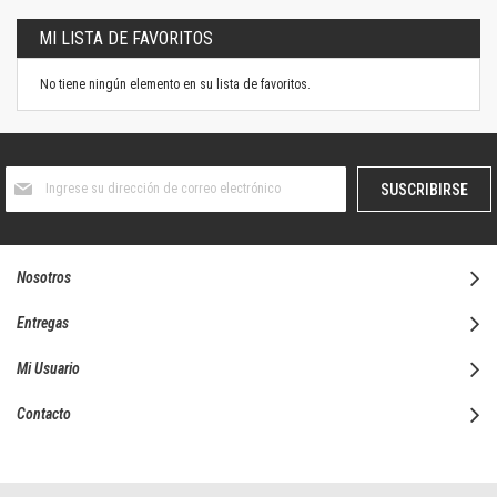
MI LISTA DE FAVORITOS
No tiene ningún elemento en su lista de favoritos.
Suscríbase
SUSCRIBIRSE
al
boletín
informativo:
Nosotros
Entregas
Mi Usuario
Contacto