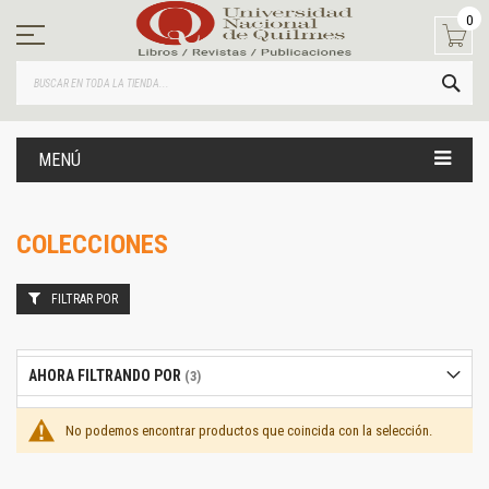
Ir
0
al
contenido
BUS
MENÚ
COLECCIONES
FILTRAR POR
AHORA FILTRANDO POR
No podemos encontrar productos que coincida con la selección.