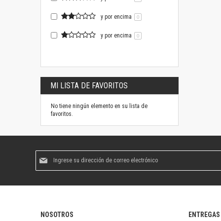
y por encima
0
y por encima
0
MI LISTA DE FAVORITOS
No tiene ningún elemento en su lista de
favoritos.
Suscríbase
al
boletín
informativo:
NOSOTROS
ENTREGAS