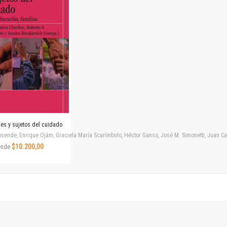
Horizontes en las artes
La ideología argentina y latinoamericana
Las ciudades y las ideas
Serie Nuevas aproximaciones
Serie Clásicos latinoamericanos
Medios&redes
Música y ciencia
Serie Arte sonoro
Nuevos enfoques en ciencia y tecnología
Sociedad-tecnología-ciencia
nes y sujetos del cuidado
Serie digital
ende, Enrique Ojám, Graciela María Scarímbolo, Héctor Ganso, José M. Simonetti, Juan Carlos
Territorio y acumulación: conflictividades y alternativas
$10.200,00
esde
Textos y lecturas en ciencias sociales
Serie Punto de encuentros
Publicaciones periódicas
Prismas
Redes
Revista de Ciencias Sociales. Primera época