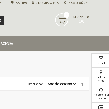
FAVORITOS
CREAR UNA CUENTA
INICIAR SESIÓN
0
MI CARRITO
BUSCAR
0.00
AGENDA
Contacto
Puntos de
venta
Establecer
Ordenar por
dirección
descendente
Asistencia al
usuario