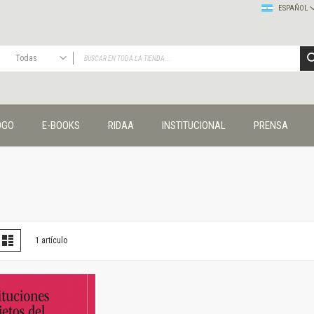
ESPAÑOL
Todas
TODAS
Publicaciones
OGO
E-BOOKS
RIDAA
INSTITUCIONAL
PRENSA
Editorial
Colecciones
Administración y economía
Coedición UNQ / Clacso
Coedición UNQ / UNC
Comunicación y cultura
Crímenes y violencias
er
la
Lista
1
artículo
omo
Cuadernos universitarios
Derechos humanos
Ediciones especiales
Géneros