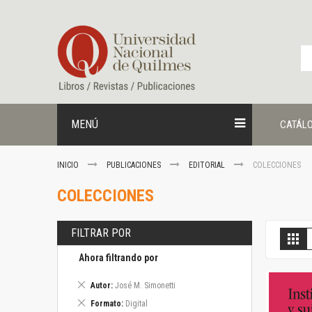
Ir
al
contenido
MENÚ
CATÁL
INICIO
PUBLICACIONES
EDITORIAL
COLECCIONES
COLECCIONES
FILTRAR POR
V
Gril
c
Ahora filtrando por
Eliminar
Autor
José M. Simonetti
este
Eliminar
Formato
Digital
artículo