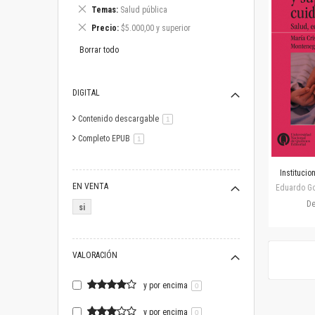
este
Eliminar
Temas
Salud pública
artículo
este
Eliminar
Precio
$5.000,00 y superior
artículo
este
artículo
Borrar todo
DIGITAL
Contenido descargable
artículo
1
Completo EPUB
artículo
1
Institucio
EN VENTA
Eduardo Gos
D
si
VALORACIÓN
y por encima
0
y por encima
0