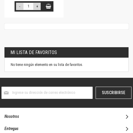
-
+
MI LISTA DE FAVORITOS
No tiene ningún elemento en su lista de favoritos.
Suscríbase
SUSCRIBIRSE
al
boletín
informativo:
Nosotros
Entregas