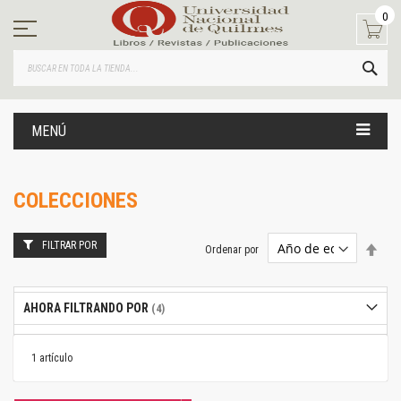
Ir
0
al
contenido
BUS
MENÚ
COLECCIONES
FILTRAR POR
Estab
Ordenar por
dire
desc
AHORA FILTRANDO POR
1
artículo