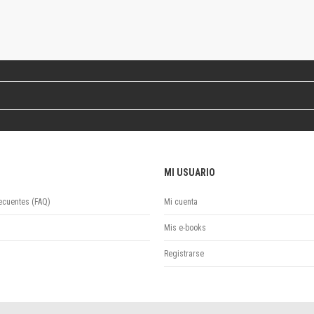
Revista de Ciencias Sociales. Segunda época
Fondo editorial
Biomedicina
Coediciones
Jornadas académicas
La ideología argentina
Libros de arte
Otros títulos
Textos para la enseñanza universitaria
Intersecciones
MI USUARIO
Convergencia. Entre memoria y sociedad
Filosofía y ciencia
ecuentes (FAQ)
Mi cuenta
Política
Mis e-books
Serie Clásica
Serie Contemporánea
Registrarse
Unidad de Publicaciones del Departamento de Ciencia y Tecnología
Colecciones
Universidad Virtual de Quilmes