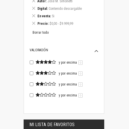
Eliminar
Autor
José M. Simonetti
este
Eliminar
Digital
Contenido descargable
artículo
este
Eliminar
En venta
Si
artículo
este
Eliminar
Precio
$0,00 - $9.999,99
artículo
este
artículo
Borrar todo
VALORACIÓN
y por encima
0
y por encima
0
y por encima
0
y por encima
0
MI LISTA DE FAVORITOS