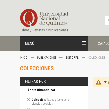
Ir
al
contenido
MENÚ
CATÁL
INICIO
PUBLICACIONES
EDITORIAL
COLECCIONES
COLECCIONES
FILTRAR POR
No 
Ahora filtrando por
Eliminar
Colección
Textos y lecturas en
este
ciencias sociales
artículo