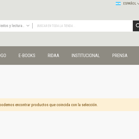
ESPAÑOL
Textos y lecturas en ciencias sociales
TODAS
Publicaciones
OGO
E-BOOKS
RIDAA
INSTITUCIONAL
PRENSA
Editorial
Colecciones
Administración y economía
Coedición UNQ / Clacso
Coedición UNQ / UNC
Comunicación y cultura
Crímenes y violencias
podemos encontrar productos que coincida con la selección.
Cuadernos universitarios
Derechos humanos
Ediciones especiales
Géneros