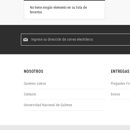
No tiene ningún elemento en su lista de
favoritos.
Suscríbase
al
boletín
informativo:
NOSOTROS
ENTREGAS
Quienes somos
Preguntas Fr
Contacto
Envios
Universidad Nacional de Quilmes