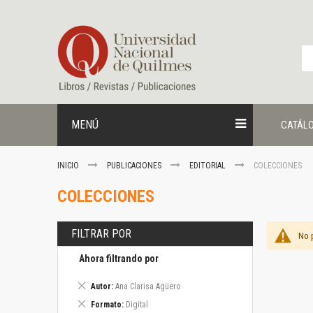
Ir
al
contenido
MENÚ
CATÁL
INICIO
PUBLICACIONES
EDITORIAL
COLECCIONES
COLECCIONES
FILTRAR POR
No 
Ahora filtrando por
Eliminar
Autor
Ana Clarisa Agüero
este
Eliminar
Formato
Digital
artículo