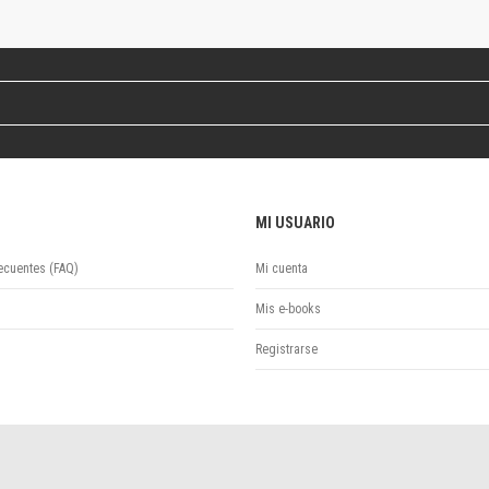
Revista de Ciencias Sociales. Segunda época
Fondo editorial
Biomedicina
Coediciones
Jornadas académicas
La ideología argentina
Libros de arte
Otros títulos
MI USUARIO
Textos para la enseñanza universitaria
Intersecciones
ecuentes (FAQ)
Mi cuenta
Convergencia. Entre memoria y sociedad
Filosofía y ciencia
Mis e-books
Política
Registrarse
Serie Clásica
Serie Contemporánea
Unidad de Publicaciones del Departamento de Ciencia y Tecnología
Colecciones
Universidad Virtual de Quilmes