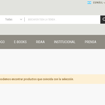
ESPAÑOL
Todas
TODAS
Publicaciones
OGO
E-BOOKS
RIDAA
INSTITUCIONAL
PRENSA
Editorial
Colecciones
Administración y economía
Coedición UNQ / Clacso
Coedición UNQ / UNC
Comunicación y cultura
Crímenes y violencias
podemos encontrar productos que coincida con la selección.
Cuadernos universitarios
Derechos humanos
Ediciones especiales
Géneros