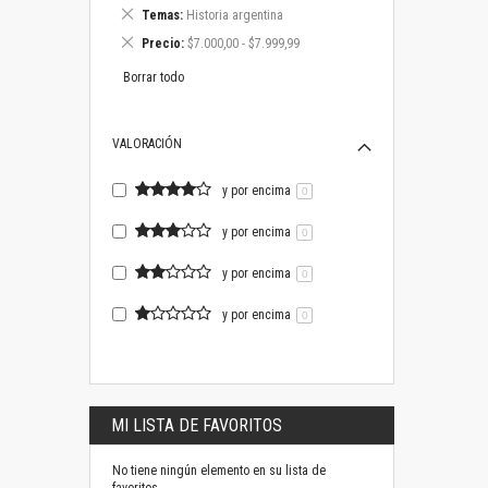
este
Eliminar
Temas
Historia argentina
artículo
este
Eliminar
Precio
$7.000,00 - $7.999,99
artículo
este
artículo
Borrar todo
VALORACIÓN
y por encima
0
y por encima
0
y por encima
0
y por encima
0
MI LISTA DE FAVORITOS
No tiene ningún elemento en su lista de