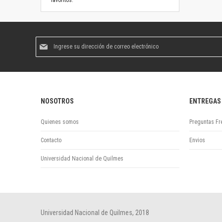
favoritos.
Suscríbase
al
boletín
informativo:
NOSOTROS
ENTREGAS
Quienes somos
Preguntas Fr
Contacto
Envios
Universidad Nacional de Quilmes
Universidad Nacional de Quilmes, 2018