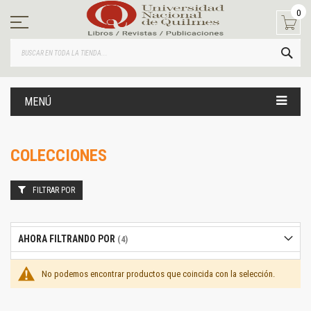
Ir
0
al
contenido
BUS
MENÚ
COLECCIONES
FILTRAR POR
AHORA FILTRANDO POR
No podemos encontrar productos que coincida con la selección.