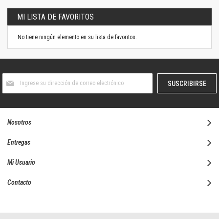
MI LISTA DE FAVORITOS
No tiene ningún elemento en su lista de favoritos.
Suscríbase
SUSCRIBIRSE
al
boletín
informativo:
Nosotros
Entregas
Mi Usuario
Contacto