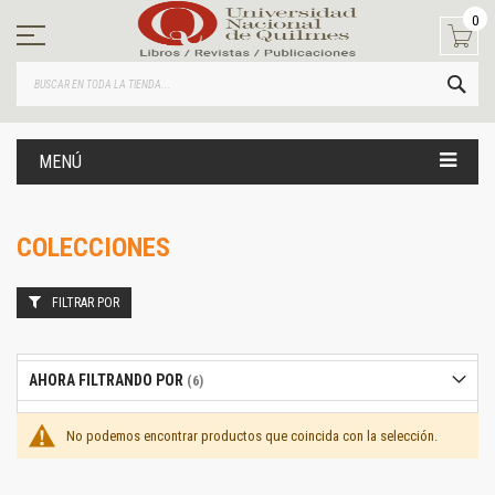
Ir
0
al
contenido
BUS
MENÚ
COLECCIONES
FILTRAR POR
AHORA FILTRANDO POR
No podemos encontrar productos que coincida con la selección.