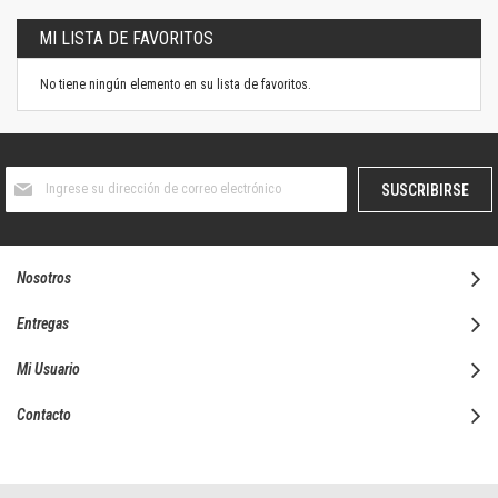
MI LISTA DE FAVORITOS
No tiene ningún elemento en su lista de favoritos.
Suscríbase
SUSCRIBIRSE
al
boletín
informativo:
Nosotros
Entregas
Mi Usuario
Contacto