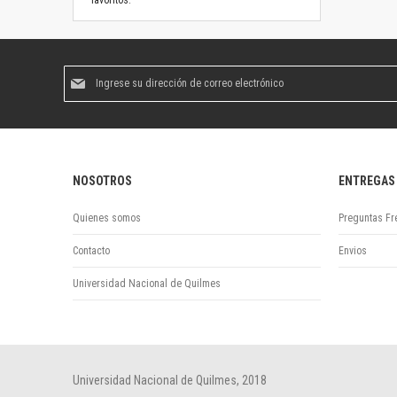
favoritos.
Suscríbase
al
boletín
informativo:
NOSOTROS
ENTREGAS
Quienes somos
Preguntas Fr
Contacto
Envios
Universidad Nacional de Quilmes
Universidad Nacional de Quilmes, 2018