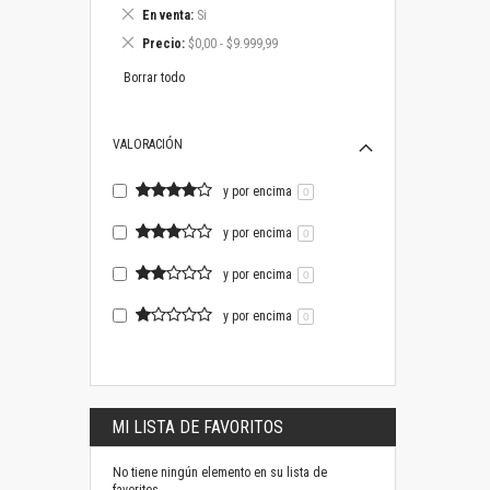
este
Eliminar
En venta
Si
artículo
este
Eliminar
Precio
$0,00 - $9.999,99
artículo
este
artículo
Borrar todo
VALORACIÓN
y por encima
0
y por encima
0
y por encima
0
y por encima
0
MI LISTA DE FAVORITOS
No tiene ningún elemento en su lista de