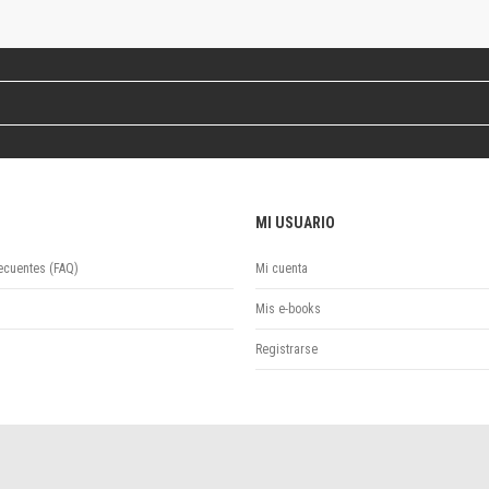
Revista de Ciencias Sociales. Segunda época
Fondo editorial
Biomedicina
Coediciones
Jornadas académicas
La ideología argentina
Libros de arte
Otros títulos
MI USUARIO
Textos para la enseñanza universitaria
Intersecciones
ecuentes (FAQ)
Mi cuenta
Convergencia. Entre memoria y sociedad
Filosofía y ciencia
Mis e-books
Política
Registrarse
Serie Clásica
Serie Contemporánea
Unidad de Publicaciones del Departamento de Ciencia y Tecnología
Colecciones
Universidad Virtual de Quilmes