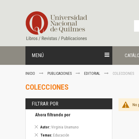
Ir
al
contenido
MENÚ
CATÁL
INICIO
PUBLICACIONES
EDITORIAL
COLECCIONES
COLECCIONES
FILTRAR POR
No 
Ahora filtrando por
Eliminar
Autor
Virginia Unamuno
este
Eliminar
Temas
Educación
artículo