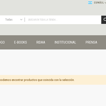
ESPAÑOL
Todas
TODAS
Publicaciones
OGO
E-BOOKS
RIDAA
INSTITUCIONAL
PRENSA
Editorial
Colecciones
Administración y economía
Coedición UNQ / Clacso
Coedición UNQ / UNC
Comunicación y cultura
Crímenes y violencias
podemos encontrar productos que coincida con la selección.
Cuadernos universitarios
Derechos humanos
Ediciones especiales
Géneros