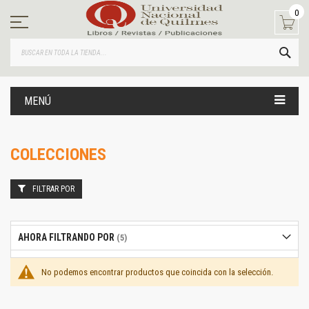
Ir
0
al
contenido
BUS
MENÚ
COLECCIONES
FILTRAR POR
AHORA FILTRANDO POR
No podemos encontrar productos que coincida con la selección.