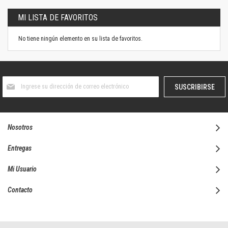
MI LISTA DE FAVORITOS
No tiene ningún elemento en su lista de favoritos.
Suscríbase
SUSCRIBIRSE
al
boletín
informativo:
Nosotros
Entregas
Mi Usuario
Contacto