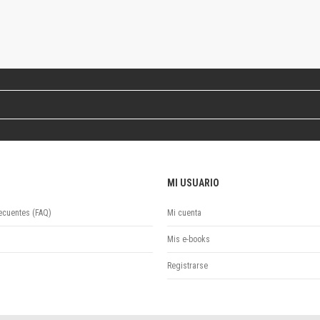
Revista de Ciencias Sociales. Segunda época
Fondo editorial
Biomedicina
Coediciones
Jornadas académicas
La ideología argentina
Libros de arte
Otros títulos
Textos para la enseñanza universitaria
Intersecciones
MI USUARIO
Convergencia. Entre memoria y sociedad
Filosofía y ciencia
ecuentes (FAQ)
Mi cuenta
Política
Serie Clásica
Mis e-books
Serie Contemporánea
Registrarse
Unidad de Publicaciones del Departamento de Ciencia y Tecnología
Colecciones
Universidad Virtual de Quilmes