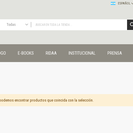
ESPAÑOL
Todas
TODAS
Publicaciones
OGO
E-BOOKS
RIDAA
INSTITUCIONAL
PRENSA
Editorial
Colecciones
Administración y economía
Coedición UNQ / Clacso
Coedición UNQ / UNC
Comunicación y cultura
Crímenes y violencias
podemos encontrar productos que coincida con la selección.
Cuadernos universitarios
Derechos humanos
Ediciones especiales
Géneros