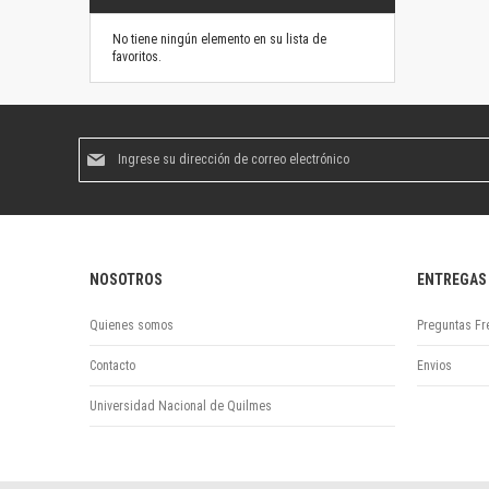
No tiene ningún elemento en su lista de
favoritos.
Suscríbase
al
boletín
informativo:
NOSOTROS
ENTREGAS
Quienes somos
Preguntas Fr
Contacto
Envios
Universidad Nacional de Quilmes