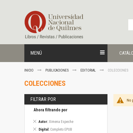
Ir
al
contenido
MENÚ
CATÁL
INICIO
PUBLICACIONES
EDITORIAL
COLECCIONES
COLECCIONES
FILTRAR POR
No 
Ahora filtrando por
Eliminar
Autor
Ximena Espeche
este
Eliminar
Digital
Completo EPUB
artículo