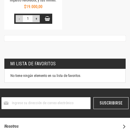
impulso renovador, y sus límites.
$19.000,00
-
+
MI LISTA DE FAVORITOS
No tiene ningún elemento en su lista de favoritos.
Suscríbase
SUSCRIBIRSE
al
boletín
informativo:
Nosotros