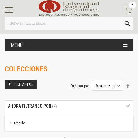
Ir
0
al
contenido
BUS
MENÚ
COLECCIONES
FILTRAR POR
Estab
Ordenar por
dire
desc
AHORA FILTRANDO POR
1
artículo