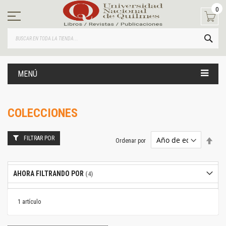
Ir
0
al
contenido
BUS
MENÚ
COLECCIONES
FILTRAR POR
Estab
Ordenar por
dire
desc
AHORA FILTRANDO POR
1
artículo