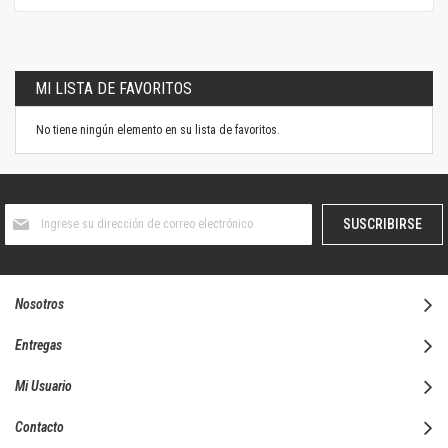
MI LISTA DE FAVORITOS
No tiene ningún elemento en su lista de favoritos.
Suscríbase
SUSCRIBIRSE
al
boletín
informativo:
Nosotros
Entregas
Mi Usuario
Contacto