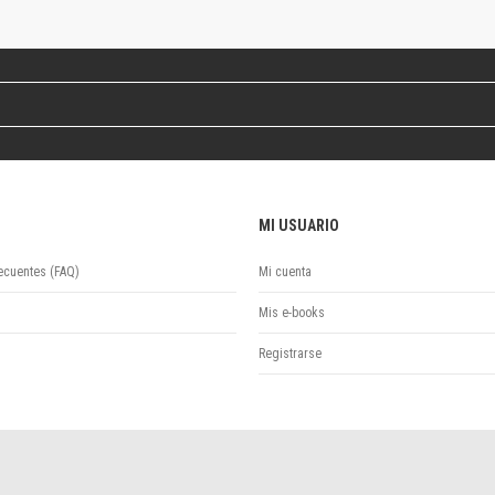
Revista de Ciencias Sociales. Segunda época
Fondo editorial
Biomedicina
Coediciones
Jornadas académicas
La ideología argentina
Libros de arte
Otros títulos
MI USUARIO
Textos para la enseñanza universitaria
Intersecciones
ecuentes (FAQ)
Mi cuenta
Convergencia. Entre memoria y sociedad
Filosofía y ciencia
Mis e-books
Política
Registrarse
Serie Clásica
Serie Contemporánea
Unidad de Publicaciones del Departamento de Ciencia y Tecnología
Colecciones
Universidad Virtual de Quilmes