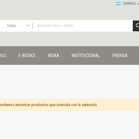
ESPAÑOL
Todas
TODAS
Publicaciones
OGO
E-BOOKS
RIDAA
INSTITUCIONAL
PRENSA
Editorial
Colecciones
Administración y economía
Coedición UNQ / Clacso
Coedición UNQ / UNC
Comunicación y cultura
Crímenes y violencias
podemos encontrar productos que coincida con la selección.
Cuadernos universitarios
Derechos humanos
Ediciones especiales
Géneros