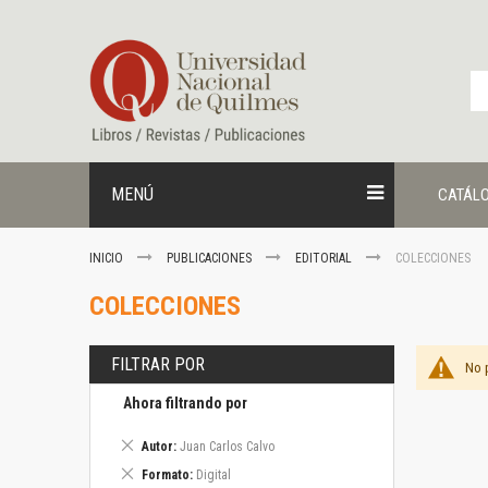
Ir
al
contenido
MENÚ
CATÁL
INICIO
PUBLICACIONES
EDITORIAL
COLECCIONES
COLECCIONES
FILTRAR POR
No 
Ahora filtrando por
Eliminar
Autor
Juan Carlos Calvo
este
Eliminar
Formato
Digital
artículo