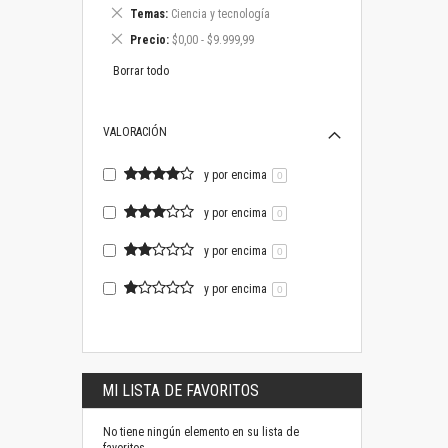
este
Eliminar
Temas
Ciencia y tecnología
artículo
este
Eliminar
Precio
$0,00 - $9.999,99
artículo
este
artículo
Borrar todo
VALORACIÓN
y por encima
0
y por encima
0
y por encima
0
y por encima
0
MI LISTA DE FAVORITOS
No tiene ningún elemento en su lista de